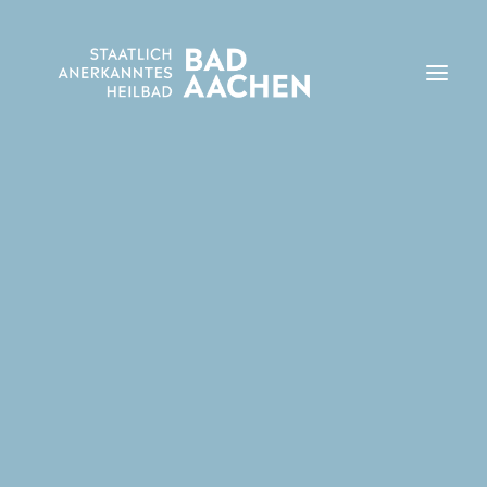
Zur Gesundheit
Kurgebiete
Haus des Gastes
Reha-Kliniken
Ambulante Behandlungsmöglichkeiten