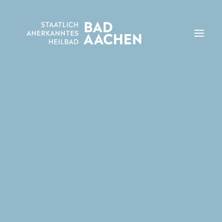
Zur Gesundheit
Kurgebiete
Haus des Gastes
Reha-Kliniken
Ambulante Behandlungsmöglichkeiten